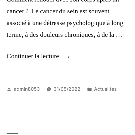
cancer ? Le cancer du sein est souvent
associé à une détresse psychologique à long
terme, à des douleurs chroniques, à de la …
« Les
Continuer la lecture
ateliers
de
Publié
Publié
admin8053
31/05/2022
Actualités
l’isgt »
par
dans