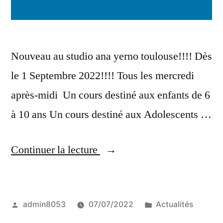
Nouveau au studio ana yerno toulouse!!!! Dès
le 1 Septembre 2022!!!! Tous les mercredi
après-midi Un cours destiné aux enfants de 6
à 10 ans Un cours destiné aux Adolescents …
« Nouveau
Continuer la lecture
au
studio
Publié
Publié
admin8053
07/07/2022
Actualités
ana
par
dans