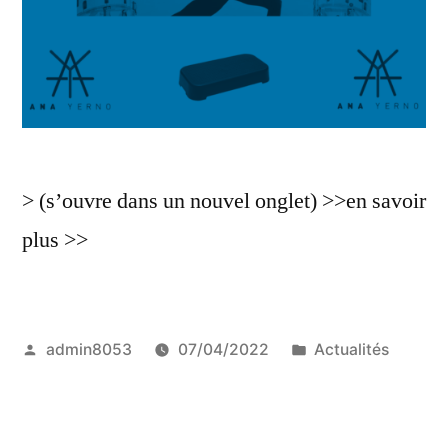
> (s’ouvre dans un nouvel onglet) >>en savoir
plus >>
Publié
Publié
admin8053
07/04/2022
Actualités
par
dans