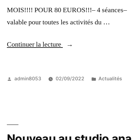
MOIS!!!! POUR 80 EUROS!!!– 4 séances–
valable pour toutes les activités du …
« PROMOTION
Continuer la lecture
POUR
LA
Publié
Publié
admin8053
02/09/2022
Actualités
RENTRÉE
par
dans
! »
Nouveau au studio ana