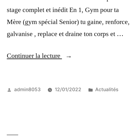
stage complet et inédit En 1, Gym pour ta
Mère (gym spécial Senior) tu gaine, renforce,
galvanise , replace et draine ton corps et …
« Les
Continuer la lecture
ateliers
Seniors »
Publié
Publié
admin8053
12/01/2022
Actualités
par
dans