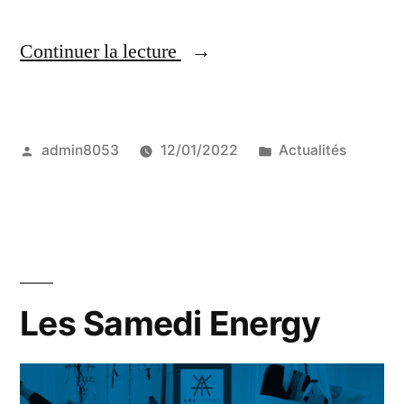
« Les
Continuer la lecture
Samedi
Zen »
Publié
Publié
admin8053
12/01/2022
Actualités
par
dans
Les Samedi Energy