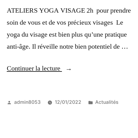
ATELIERS YOGA VISAGE 2h pour prendre
soin de vous et de vos précieux visages Le
yoga du visage est bien plus qu’une pratique
anti-âge. Il réveille notre bien potentiel de …
« Ateliers
Continuer la lecture
Yoga
du
Publié
Publié
admin8053
12/01/2022
Actualités
Visage »
par
dans