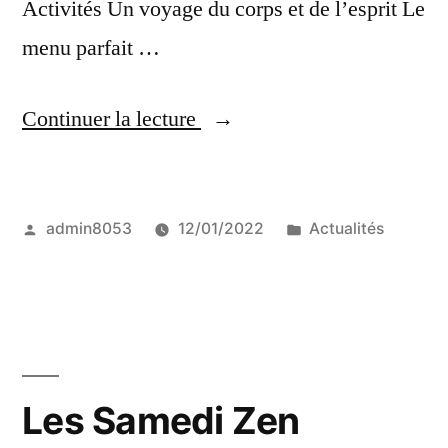
Activités Un voyage du corps et de l’esprit Le
menu parfait …
« Les
Continuer la lecture
dimanches
3
Publié
Publié
admin8053
12/01/2022
Actualités
en
par
dans
1 »
Les Samedi Zen