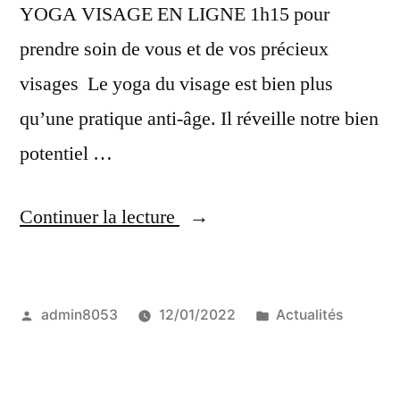
YOGA VISAGE EN LIGNE 1h15 pour
prendre soin de vous et de vos précieux
visages Le yoga du visage est bien plus
qu’une pratique anti-âge. Il réveille notre bien
potentiel …
« Cours
Continuer la lecture
de
Yoga
Publié
Publié
admin8053
12/01/2022
Actualités
du
par
dans
Visage
en