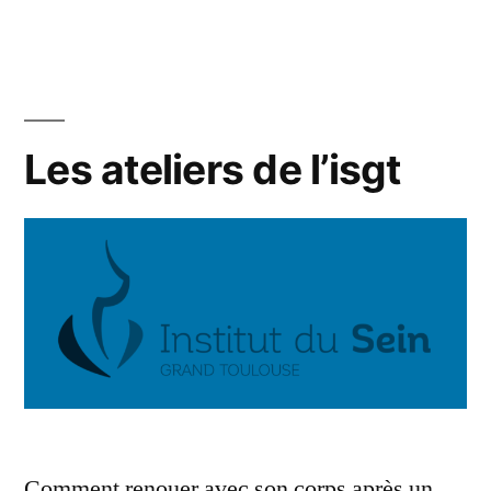
yerno
toulouse!!!! »
Les ateliers de l’isgt
Comment renouer avec son corps après un