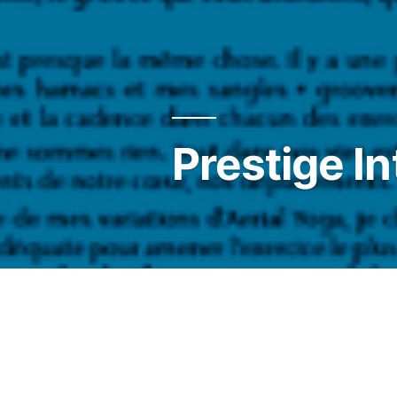
Prestige In
Ana Yerno : la magie du ry